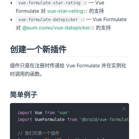
(opens new window)
— Vue
vue-formulate-star-rating
(opens new window)
Formulate 对
vue-star-rating
的支持
(opens new window)
— Vue Formulate
vue-formulate-datepicker
(opens new wind
对
@sum.cumo/vue-datepicker
的支持
创建一个新插件
插件只是在注册时传递给 Vue Formulate 并在实例化
时调用的函数。
简单例子
import
 Vue 
from
'vue'
import
 VueFormulate 
from
'@braid/vue-formulate'
// 我们的第一个插件