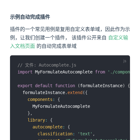
示例自动完成插件
插件的一个常见用例是复用自定义表单域，因此作为示
例，让我们创建一个插件， 该插件公开来自
自定义输
入文档页面
的自动完成表单域
// 文件: Autocomplete.js
import
 MyFormulateAutocomplete 
from
'./components
export
default
function
(
formulateInstance
)
{
  formulateInstance
.
extend
(
{
components
:
{
      MyFormulateAutocomplete

}
,
library
:
{
autocomplete
:
{
classification
:
'text'
,