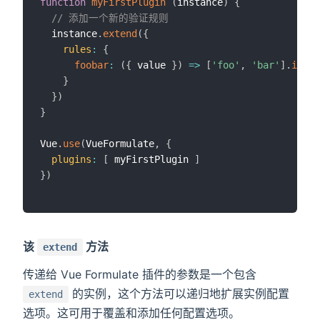
function
myFirstPlugin
(
instance
)
{
// 添加一个新的验证规则
  instance
.
extend
(
{
rules
:
{
foobar
:
(
{
 value 
}
)
=>
[
'foo'
,
'bar'
]
.
inclu
}
}
)
}
Vue
.
use
(
VueFormulate
,
{
plugins
:
[
 myFirstPlugin 
]
}
)
该
方法
extend
传递给 Vue Formulate 插件的参数是一个包含
的实例，这个方法可以递归地扩展实例配置
extend
选项。这可用于覆盖和添加任何配置选项。