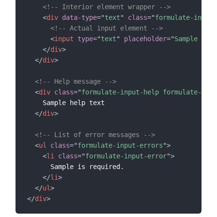
<!-- Interior element wrapper -->
<
div
data-type
=
"
text
"
class
=
"
formulate-input-
<!-- Actual input element -->
<
input
type
=
"
text
"
placeholder
=
"
Sample plac
</
div
>
</
div
>
<!-- Help message -->
<
div
class
=
"
formulate-input-help formulate-inpu
    Sample help text

</
div
>
<!-- List of error messages -->
<
ul
class
=
"
formulate-input-errors
"
>
<
li
class
=
"
formulate-input-error
"
>
      Sample is required.

</
li
>
</
ul
>
</
div
>