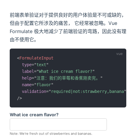
前端表单验证对于提供良好的用户体验是不可或缺的，
但由于配置它所涉及的痛苦， 它经常被忽略。Vue
Formulate 极大地减少了前端验证的弯路，因此没有理
)
由不使用它。
<
FormulateInput
type
=
"
text
"
label
=
"
What ice cream flavor?
"
help
=
"
注意：我们的草莓和香蕉刚卖完。
"
name
=
"
flavor
"
validation
=
"
required|not:strawberry,banana
"
/>
What ice cream flavor?
Note: We're fresh out of strawberries and bananas.