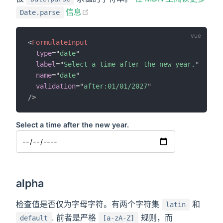
(opens new window)
信息
Date.parse
<
FormulateInput
type
=
"
date
"
label
=
"
Select a time after the new year.
"
name
=
"
date
"
validation
=
"
after:01/01/2027
"
/>
Select a time after the new year.
alpha
检查值是否仅为字母字符。有两个字符集
和
latin
. 前者是严格
规则，而
default
[a-zA-Z]