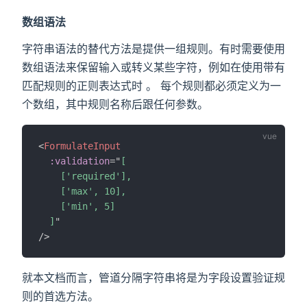
数组语法
字符串语法的替代方法是提供一组规则。有时需要使用
数组语法来保留输入或转义某些字符，例如在使用带有
匹配规则的正则表达式时 。 每个规则都必须定义为一
个数组，其中规则名称后跟任何参数。
<
FormulateInput
:validation
=
"
[

    ['required'],

    ['max', 10],

    ['min', 5]

  ]
"
/>
就本文档而言，管道分隔字符串将是为字段设置验证规
则的首选方法。