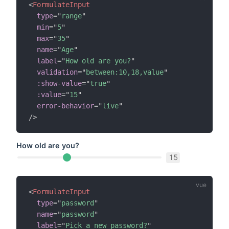
<
FormulateInput
type
=
"
range
"
min
=
"
5
"
max
=
"
35
"
name
=
"
Age
"
label
=
"
How old are you?
"
validation
=
"
between:10,18,value
"
:show-value
=
"
true
"
:value
=
"
15
"
error-behavior
=
"
live
"
/>
How old are you?
15
<
FormulateInput
type
=
"
password
"
name
=
"
password
"
label
=
"
Pick a new password?
"