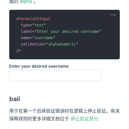
面的
alpha
。
<
FormulateInput
type
=
"
text
"
label
=
"
Enter your desired username
"
name
=
"
username
"
validation
=
"
alphanumeric
"
/>
Enter your desired username
bail
用于在第一个后续验证错误时在逻辑上停止验证。有关
保释规则的更多详细文档位于
停止验证部分
.