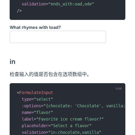
validation
=
"
ends_with:oad,ode
"
/>
What rhymes with toad?
in
检查输入的值是否包含在选项数组中。
<
FormulateInput
type
=
"
select
"
:options
=
"
{chocolate: 'Chocolate', vanilla: 'Va
name
=
"
flavor
"
label
=
"
Favorite ice cream flavor?
"
placeholder
=
"
Select a flavor
"
validation
=
"
in:chocolate,vanilla
"