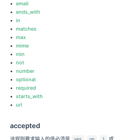
email
ends_with
in
matches
max
mime
min
not
number
optional
required
starts_with
url
accepted
该规则要求输入的值必须是
,
,
或
yes
on
1