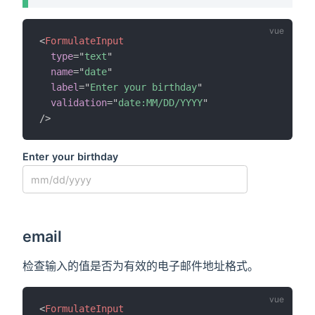
<
FormulateInput
type
=
"
text
"
name
=
"
date
"
label
=
"
Enter your birthday
"
validation
=
"
date:MM/DD/YYYY
"
/>
Enter your birthday
email
检查输入的值是否为有效的电子邮件地址格式。
<
FormulateInput