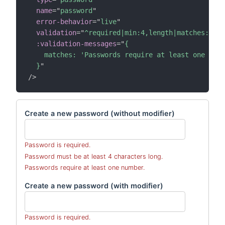
name
=
"
password
"
error-behavior
=
"
live
"
validation
=
"
^required|min:4,length|matches:/[0-
:validation-messages
=
"
{

    matches: 'Passwords require at least one numb
  }
"
/>
Create a new password (without modifier)
Password is required.
Password must be at least 4 characters long.
Passwords require at least one number.
Create a new password (with modifier)
Password is required.