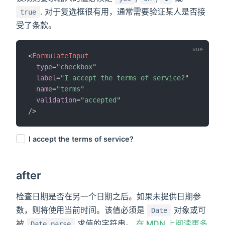
. 对于复选框很有用，通常需要验证某人是否接
true
受了条款。
<
FormulateInput
type
=
"
checkbox
"
label
=
"
I accept the terms of service?
"
name
=
"
terms
"
validation
=
"
accepted
"
/>
I accept the terms of service?
after
检查日期是否在另一个日期之后。如果未提供日期参
数，则将使用当前时间。该值必须是
对象或可
Date
被
求值的字符串。
在 MDN 上阅读更多
Date.parse