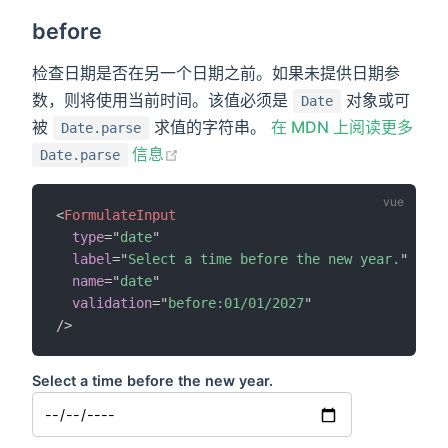
before
检查日期是否在另一个日期之前。如果未提供日期参
数，则将使用当前时间。该值必须是
对象或可
Date
被
求值的字符串。
在 MDN 上阅读更多
Date.parse
(opens new window)
信息
Date.parse
<
FormulateInput
type
=
"
date
"
label
=
"
Select a time before the new year.
"
name
=
"
date
"
validation
=
"
before:01/01/2027
"
/>
Select a time before the new year.