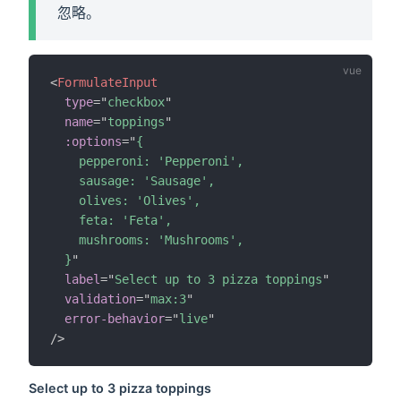
忽略。
<
FormulateInput
type
=
"
checkbox
"
name
=
"
toppings
"
:options
=
"
{

    pepperoni: 'Pepperoni',

    sausage: 'Sausage',

    olives: 'Olives',

    feta: 'Feta',

    mushrooms: 'Mushrooms',

  }
"
label
=
"
Select up to 3 pizza toppings
"
validation
=
"
max:3
"
error-behavior
=
"
live
"
/>
Select up to 3 pizza toppings