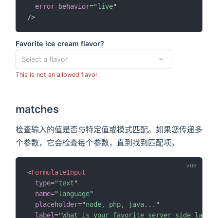
error-behavior
=
"
live
"
/>
Favorite ice cream flavor?
This is not an allowed flavor.
matches
检查输入的值是否与特定值或模式匹配。如果您传递多
个参数，它会检查每个参数，直到找到匹配项。
<
FormulateInput
type
=
"
text
"
name
=
"
language
"
placeholder
=
"
node, php, java...
"
label
=
"
What is your favorite server side langua