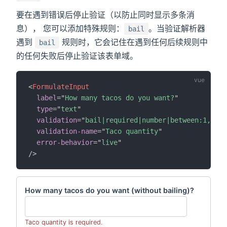
要在遇到错误后停止验证（以防止同时显示多条消
息）， 您可以添加特殊规则：
。当验证解析器
bail
遇到
规则时，它会记住在遇到任何后续规则中
bail
的任何失败后停止验证该表单域。
<
FormulateInput
label
=
"
How many tacos do you want?
"
type
=
"
text
"
validation
=
"
bail|required|number|between:1,10,v
validation-name
=
"
Taco quantity
"
error-behavior
=
"
live
"
/>
How many tacos do you want (without bailing)?
Taco quantity is required.