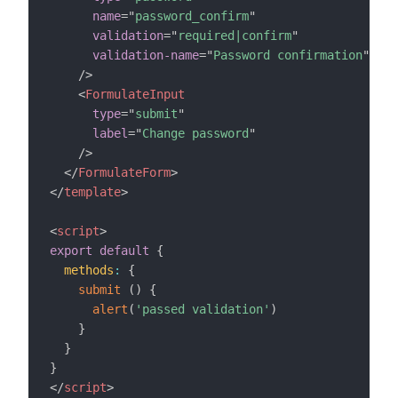
name
=
"
password_confirm
"
validation
=
"
required|confirm
"
validation-name
=
"
Password confirmation
"
/>
<
FormulateInput
type
=
"
submit
"
label
=
"
Change password
"
/>
</
FormulateForm
>
</
template
>
<
script
>
export
default
{
methods
:
{
submit
(
)
{
alert
(
'passed validation'
)
}
}
}
</
script
>