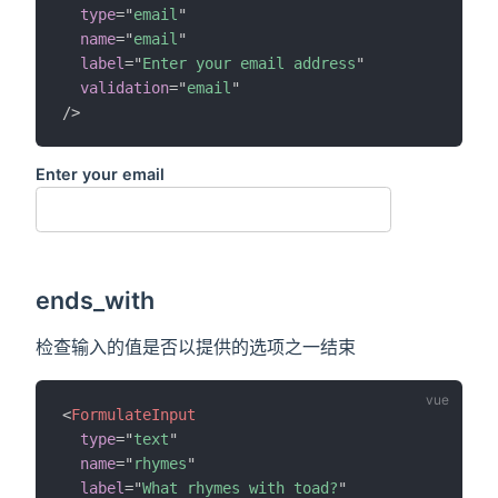
type
=
"
email
"
name
=
"
email
"
label
=
"
Enter your email address
"
validation
=
"
email
"
/>
Enter your email
ends_with
检查输入的值是否以提供的选项之一结束
<
FormulateInput
type
=
"
text
"
name
=
"
rhymes
"
label
=
"
What rhymes with toad?
"