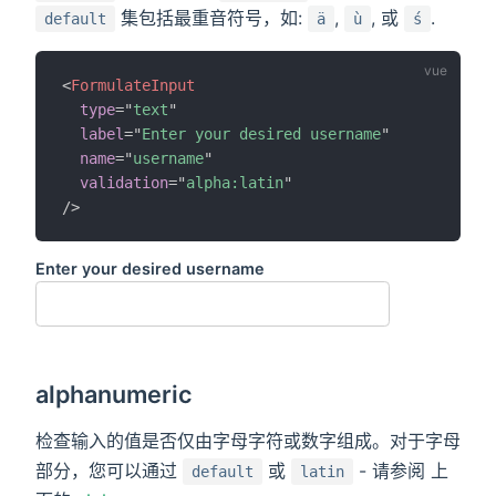
集包括最重音符号，如:
,
, 或
.
default
ä
ù
ś
<
FormulateInput
type
=
"
text
"
label
=
"
Enter your desired username
"
name
=
"
username
"
validation
=
"
alpha:latin
"
/>
Enter your desired username
alphanumeric
检查输入的值是否仅由字母字符或数字组成。对于字母
部分，您可以通过
或
- 请参阅 上
default
latin