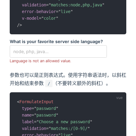
validation
=
"
matches:node,php,java
"
error-behavior
=
"
live
"
v-model
=
"
color
"
/>
What is your favorite server side language?
Language is not an allowed value.
参数也可以是正则表达式。使用字符串语法时，以斜杠
开始和结束参数
（不要转义额外的斜杠）。
/
<
FormulateInput
type
=
"
password
"
name
=
"
password
"
label
=
"
Choose a new password
"
validation
=
"
matches:/[0-9]/
"
error-behavior
=
"
live
"