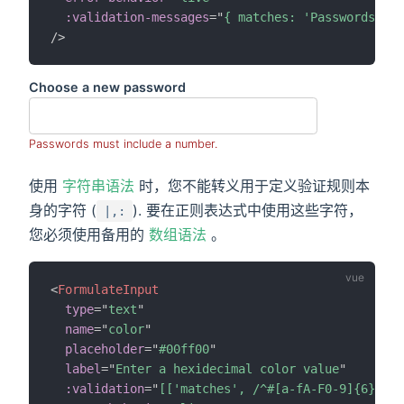
:validation-messages
=
"
{ matches: 'Passwords mus
/>
Choose a new password
Passwords must include a number.
使用
字符串语法
时，您不能转义用于定义验证规则本
身的字符 (
). 要在正则表达式中使用这些字符，
|,:
您必须使用备用的
数组语法
。
<
FormulateInput
type
=
"
text
"
name
=
"
color
"
placeholder
=
"
#00ff00
"
label
=
"
Enter a hexidecimal color value
"
:validation
=
"
[['matches', /^#[a-fA-F0-9]{6}$/]]