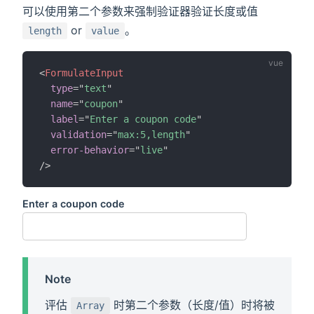
可以使用第二个参数来强制验证器验证长度或值
or
。
length
value
<
FormulateInput
type
=
"
text
"
name
=
"
coupon
"
label
=
"
Enter a coupon code
"
validation
=
"
max:5,length
"
error-behavior
=
"
live
"
/>
Enter a coupon code
Note
评估
时第二个参数（长度/值）时将被
Array