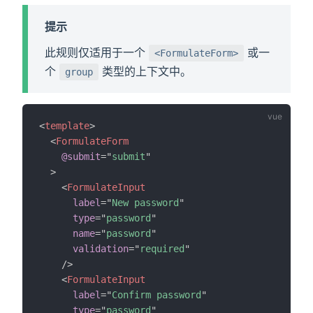
提示
此规则仅适用于一个
或一
<FormulateForm>
个
类型的上下文中。
group
<
template
>
<
FormulateForm
@submit
=
"
submit
"
>
<
FormulateInput
label
=
"
New password
"
type
=
"
password
"
name
=
"
password
"
validation
=
"
required
"
/>
<
FormulateInput
label
=
"
Confirm password
"
type
=
"
password
"