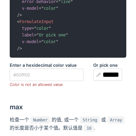
error-behavior
=
"
live
"
v-model
=
"
color
"
/>
<
FormulateInput
type
=
"
color
"
label
=
"
Or pick one
"
v-model
=
"
color
"
/>
Enter a hexidecimal color value
Or pick one
Color is not an allowed value.
max
检查一个
的值, 或一个
或
Number
String
Array
的长度是否小于某个值。默认值是
.
10